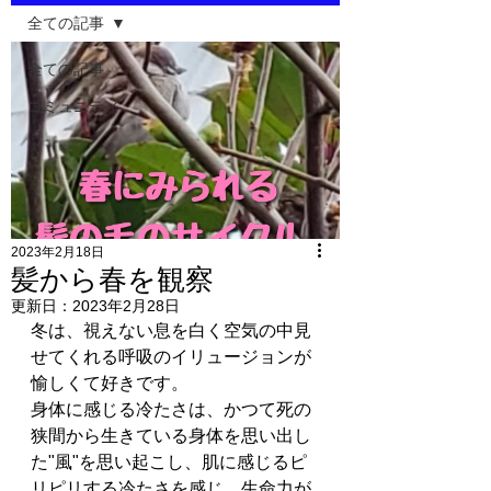
全ての記事
全ての記事
コミュニティ
2023年2月18日
髪から春を観察
更新日：
2023年2月28日
冬は、視えない息を白く空気の中見
せてくれる呼吸のイリュージョンが
愉しくて好きです。
身体に感じる冷たさは、かつて死の
狭間から生きている身体を思い出し
た"風"を思い起こし、肌に感じるピ
リピリする冷たさを感じ、生命力が