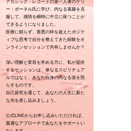
アカシック・レコードの第一人者のゲリ
ー・ボーネル氏に学び、内なる葛藤を克
服して、感情を瞬時に中立に保つことが
できるようになりました。
医療に頼らず、善悪の枠を超えたポジテ
ィブな思考で自分を整えてきた経験をオ
ンラインセッションで共有しませんか？
深い理解と変容を求める方に、私が提供
するセッションは、単なるスピリチュア
ルではなく、あなた自身の内なる道を照
らすものです。
自己探究を通じて、あなたの人生に新た
な光を差し込みましょう。
公式LINEからお申し込みいただければ、
最適なアプローチであなたをサポートい
たします。