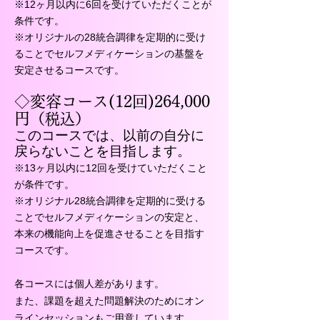
※12
ヶ月以内に6回
を受けていただくこと
が
条件です。
※オリ
ジナルの28統合調
律
を定期的に受け
ることで
セルフメディケーションの基盤を
安定させるコースです。
​◇変
容コース(1
2回
)264,0
0
0
円
（税込）
このコースでは、以前の自分に
戻らないことを目指します。
※13
ヶ月以内に12回を受けていただくこと
が条件です。
※
オリジナル28統合調律を定期的に受ける
ことでセルフメディケーションの安定と、
本来の機能向上を促進させることを目指す
コースです。
各コースには個人差があります。
また、課題を超えた問題解決のためにオン
ラインセッションもご用意しています。