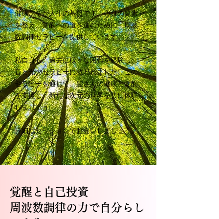
健康こそが人生の基盤です。心身の健康
を整え、覚醒への道を進むために、周波
数調律セラピーを提供しています。
私自身も、過去に様々な困難を経験し、
音と光のセラピーに救われました。この
セラピーを通じて、皆さんの健康と覚醒
を支援し、新たな次元の世界を共に体験
しましょう。
詳細はセッションでお会いしましょう。
覚醒と自己投資
周波数調律の力で自分らし